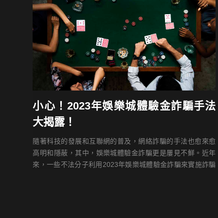
小心！2023年娛樂城體驗金詐騙手法
大揭露！
隨著科技的發展和互聯網的普及，網絡詐騙的手法也愈來愈
高明和隱蔽，其中，娛樂城體驗金詐騙更是屢見不鮮。近年
來，一些不法分子利用2023年娛樂城體驗金詐騙來實施詐騙
活動，給廣大玩家帶來了很大的損失。今天，我們就來揭露
一些常見的2023年娛樂城體驗金詐騙手法，提醒大家保持警
惕，避免受到詐騙的危害。 &n