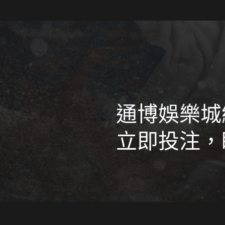
通博娛樂城
立即投注，