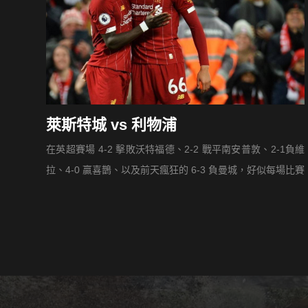
萊斯特城 vs 利物浦
在英超賽場 4-2 擊敗沃特福德、2-2 戰平南安普敦、2-1負維
拉、4-0 贏喜鵲、以及前天瘋狂的 6-3 負曼城，好似每場比賽
都不設防似的——除兵敗車車外，每場比賽都能交出1.5至2.5
的期望進球值，凸顯出總教練羅傑斯的球隊創造機會不是問
題，而是機會的把握度才是這支年輕球隊的重點。