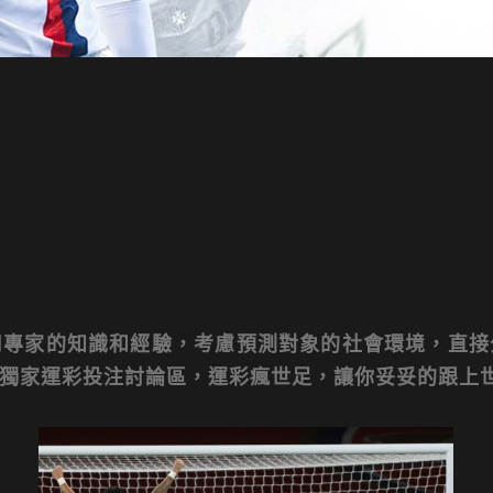
用專家的知識和經驗，考慮預測對象的社會環境，直接
獨家運彩投注討論區，運彩瘋世足，讓你妥妥的跟上