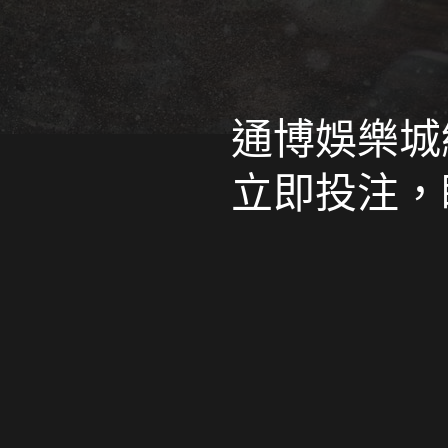
通博娛樂城
立即投注，