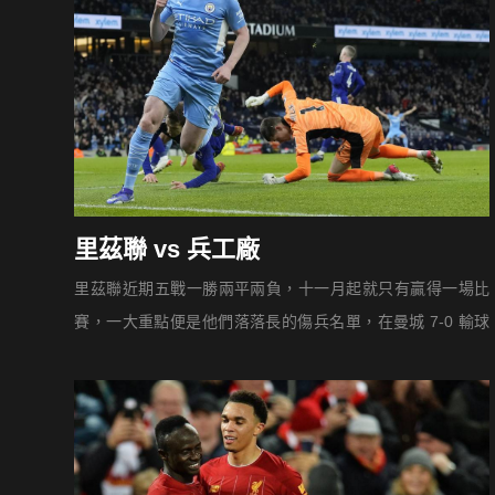
里茲聯 vs 兵工廠
里茲聯近期五戰一勝兩平兩負，十一月起就只有贏得一場比
賽，一大重點便是他們落落長的傷兵名單，在曼城 7-0 輸球
後，Shackleton 阿基里斯腱，Daniel James 腹股溝受傷，你
以為這樣就結束了嗎？