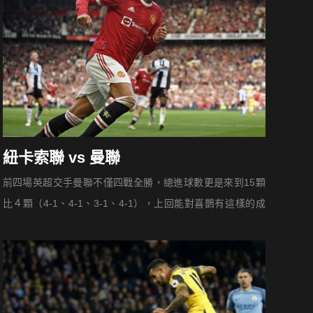
紐卡索聯 vs 曼聯
前四場英超交手曼聯不僅四戰全勝，總進球數更是來到15顆
比４顆（4-1、4-1、3-1、4-1），上回能對喜鵲有這樣的成
績得回溯到 2004-2006 橫跨兩個賽季，進入英超年代，曼聯
一共打進喜鵲 112顆英超進球，目前英超沒有一組對戰組合
能對單一對手打進更多的進球，僅有兵工廠對埃弗頓與曼聯
平起平坐（一樣 112 顆進球）。