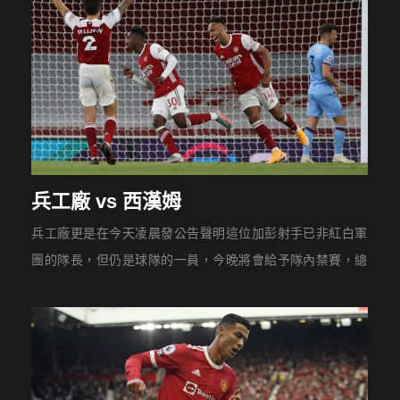
兵工廠 vs 西漢姆
兵工廠更是在今天凌晨發公告聲明這位加彭射手已非紅白軍
團的隊長，但仍是球隊的一員，今晚將會給予隊內禁賽，總
教練阿特塔表示這是一個沈痛的決定，在記者會上表示奧巴
美揚是一位非常稱職的隊長。