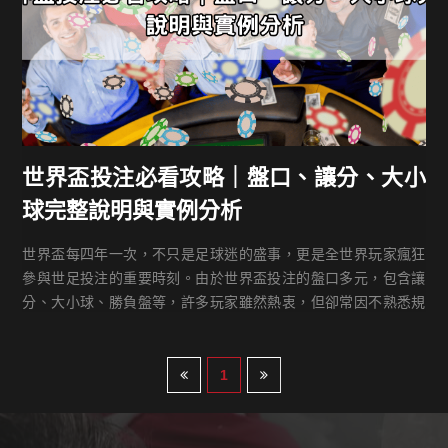
世界盃投注必看攻略｜盤口、讓分、大小
球完整說明與實例分析
世界盃每四年一次，不只是足球迷的盛事，更是全世界玩家瘋狂
參與世足投注的重要時刻。由於世界盃投注的盤口多元，包含讓
分、大小球、勝負盤等，許多玩家雖然熱衷，但卻常因不熟悉規
則而錯失良機。想要提高勝率、理解盤口變化，必須從基礎開始
建立完整觀念。本篇將深入解析世界盃投注的核心概念，並透過
實例說明如何判斷盤勢，協助你在世足投注中做出更聰明的選
1
擇。