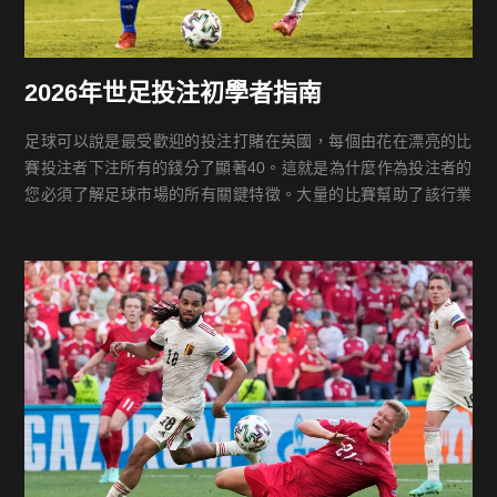
2026年世足投注初學者指南
足球可以說是最受歡迎的投注打賭在英國，每個由花在漂亮的比
賽投注者下注所有的錢分了顯著40。這就是為什麼作為投注者的
您必須了解足球市場的所有關鍵特徵。大量的比賽幫助了該行業
的發展，並允許投注者在眾多市場上下注，許多博彩網站 提供特
別優惠和有競爭力的賠率。在這裡，我們將向您介紹您需要了解
的有關世界盃場中注的知識，以便您可以消除圍繞市場的混亂。