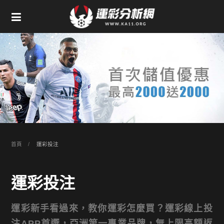
首頁
運彩投注
運彩投注
運彩新手看過來，教你運彩怎麼買？運彩線上投
注APP首選，亞洲第一專業品牌，無上限高額返