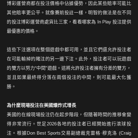
博彩運營商都在投注價格中佔據優勢，因此某些賠率可能比
其他賠率更公平。就像賽前投註一樣，明智的做法是在不同
的投注博彩運營商處貨比三家，看看哪家為 In Play 投注提供
最優惠的價格。
這些下注​​選項在整個遊戲中都可用，並且它們還允許投注者
在可能輸掉的賭注的另一邊下注。此外，投注者可以玩遊戲
的雙方以努力“中間”遊戲。這將允許投注者擁有分差的雙方，
並且如果最終得分落在兩個投注的中間，則可能最大化獲
勝。
為什麼現場投注在美國爆炸式增長
美國的在線現場投注仍在起步階段，但隨著時間的推移會變
得非常流行。世足2026各地的投注者已經開始進行滾球投
注。根據Don Best Sports交易副總裁克雷格·穆克洛 (Craig