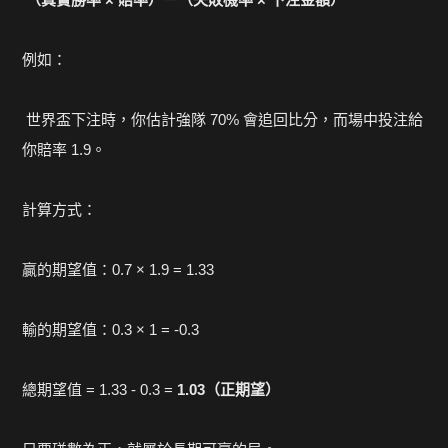
例如：
世界盃下注時，你估計強隊 70% 會追回比分，而場中投注給
你賠率 1.9。
計算方式：
贏的期望值：0.7 × 1.9 = 1.33
輸的期望值：0.3 × 1 = -0.3
總期望值 = 1.33 - 0.3 =
1.03（正期望）