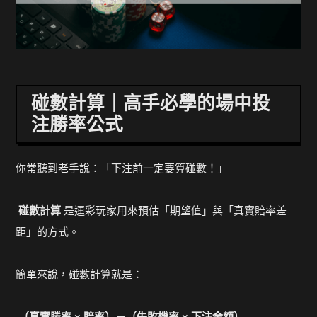
碰數計算｜高手必學的場中投
注勝率公式
你常聽到老手說：「下注前一定要算碰數！」
碰數計算
是運彩玩家用來預估「期望值」與「真實賠率差
距」的方式。
簡單來說，碰數計算就是：
（真實勝率 × 賠率）－（失敗機率 × 下注金額）