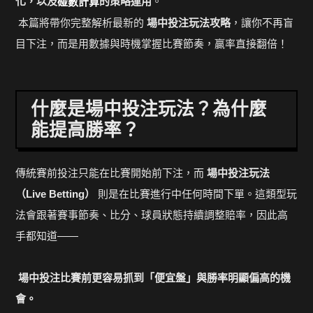
化，以及
的策略運用
。
碰數計算
本篇將帶你完整解析最新的
場中投注玩法攻略
，讓你不再盲
目下注，而是用數據與時機掌握比賽節奏，贏率直接翻倍！
什麼是場中投注玩法？為什麼
能提高勝率？
傳統賽前投注只能在比賽開始前下注，而
場中投注玩法
（Live Betting）
則是在比賽進行中任何時間下單。這類型玩
法會跟著賽事節奏、比分、球員狀態持續調整賠率，因此高
手都知道——
場中投注比賽前更容易抓到「便宜盤」與勝率明顯偏高的機
會。