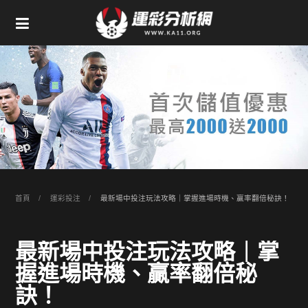
首頁
運彩投注
最新場中投注玩法攻略｜掌握進場時機、贏率翻倍秘訣！
最新場中投注玩法攻略｜掌
握進場時機、贏率翻倍秘
訣！