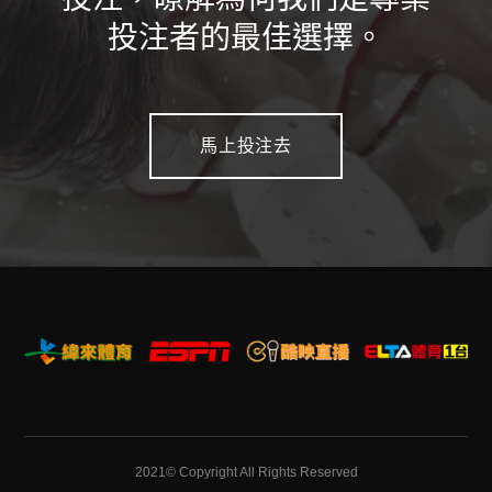
投注者的最佳選擇。
馬上投注去
2021© Copyright All Rights Reserved