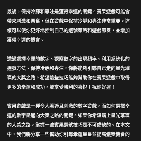
最後，保持冷靜和專注是獲得幸運的關鍵。賓果遊戲可能會
帶來刺激和興奮，但在遊戲中保持冷靜和專注非常重要。這
樣可以使你更好地控制自己的選號策略和遊戲節奏，並增加
獲得幸運的機會。
透過選擇幸運的數字、觀察數字的出現頻率、利用系統化的
選號方法、保持冷靜和專注，你將能夠引導自己走向星光璀
璨的大獎之路。希望這些技巧能夠幫助你在賓果遊戲中取得
更多的幸運和成功，並享受勝利的喜悅！祝你好運！
賓果遊戲是一種令人著迷且刺激的數字遊戲，而如何選擇幸
運的數字是通向大獎之路的關鍵。如果你希望踏上星光璀璨
的大獎之路，掌握一些賓果選號技巧是不可或缺的。在本文
中，我們將分享一些幫助你引導幸運星星並提高獲獎機會的