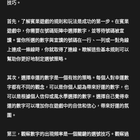
技巧。
首先，了解賓果遊戲的規則和玩法是成功的第一步。在賓果
遊戲中，你需要在號碼矩陣中選擇數字，並等待號碼被宣
讀。當你所選的數字與宣讀的號碼在一行、一列或一對角線
上連成一條線時，你就取得了連線。瞭解這些基本規則可以
幫助你更好地制定選號策略。
其次，選擇幸運的數字是一個有效的策略。每個人對幸運數
字都有不同的觀念，可以是你個人認為帶來好運的數字，也
可以是根據個人信仰或風水學選擇的數字。選擇自己覺得幸
運的數字可以增加你在遊戲中的自信和信心，帶來好運的氛
圍。
第三，觀察數字的出現頻率是一個關鍵的選號技巧。觀察過