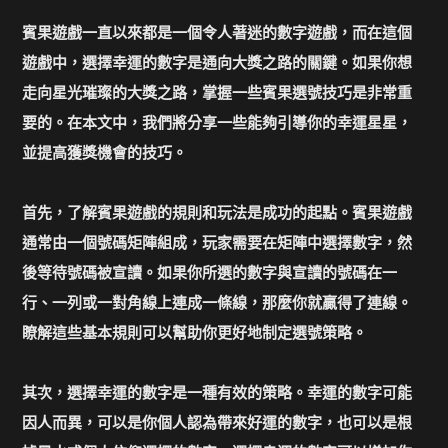
賓果遊戲一直以來都是一個令人著迷的數字遊戲，而在這個
遊戲中，選擇幸運的數字是通向大獎之路的關鍵。如果你想
走向星光璀璨的大獎之路，掌握一些賓果選號技巧是非常重
要的。在本文中，我們將分享一些能夠引導你的幸運星星，
並提高獲獎機會的技巧。
首先，了解賓果遊戲的規則和玩法是成功的起點。賓果遊戲
通常由一個號碼矩陣組成，玩家需要在矩陣中選擇數字，然
後等待號碼被宣讀。如果你所選的數字與宣讀的號碼在一
行、一列或一對角線上連成一條線，那麼你就贏得了連線。
瞭解這些基本規則可以幫助你更好地制定選號策略。
其次，選擇幸運的數字是一種有效的策略。幸運的數字可能
因人而異，可以是你個人認為帶來好運的數字，也可以是根