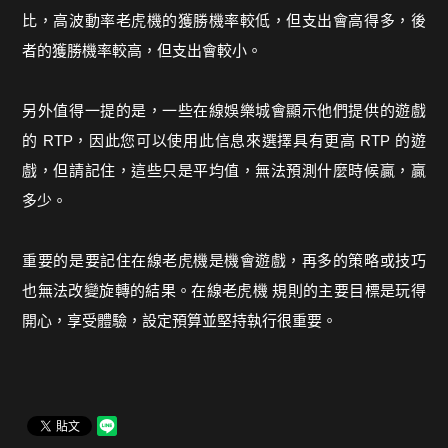
比，高波動率老虎機的獲勝機率較低，但支出會高得多，後
者的獲勝機率較高，但支出會較小。
另外值得一提的是，一些在線娛樂城會顯示他們提供的遊戲
的 RTP，因此您可以使用此信息來選擇具有更高 RTP 的遊
戲，但請記住，這些只是平均值，無法預測什麼時候贏，贏
多少。
重要的是要記住在線老虎機是機會遊戲，再多的策略或技巧
也無法改變旋轉的結果。在線
老虎機 規則
的主要目標是玩得
開心，享受體驗，設定預算並堅持執行很重要。